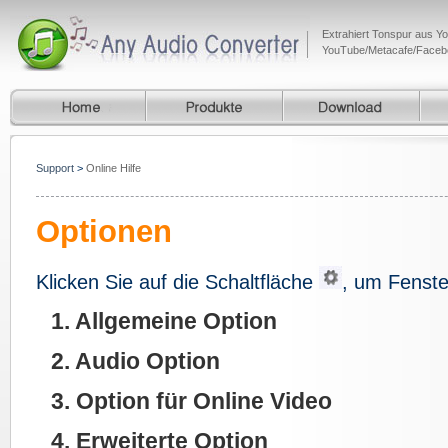
Extrahiert Tonspur aus Y
YouTube/Metacafe/Facebo
Home
Produkte
Download
Supp
Support
>
Online Hilfe
Optionen
Klicken Sie auf die Schaltfläche
, um Fenste
1. Allgemeine Option
2. Audio Option
3. Option für Online Video
4. Erweiterte Option